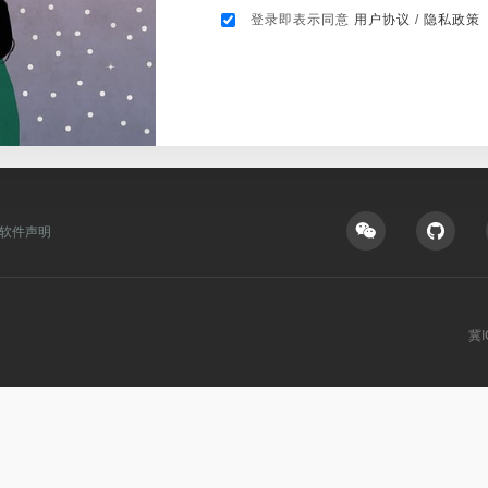
登录即表示同意
用户协议
/
隐私政策
软件声明
冀I