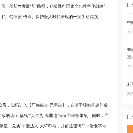
转化、创新性发展“新”路径，积极践行国家文化数字化战略与
目“厂甸庙会”传承、保护融入时代语境的一次生动实践。
中
202
亏
重
202
利
202
公众号，扫码进入【厂甸庙会·元宇宙】，在基于现实构建的虚
”“放烟花·迎福气”“买年货·逛非遗”等春节民俗事项，同时，广
值，兑换“非遗达人·大V”称号，并前往琉璃厂非遗老字号