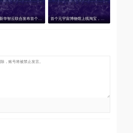
新华网、新华智云联合发布首个AIGC元宇宙系统“元卯”，技术赋能产业创新联盟
首个元宇宙博物馆上线淘宝，消费者足不出户感受敦煌魅力