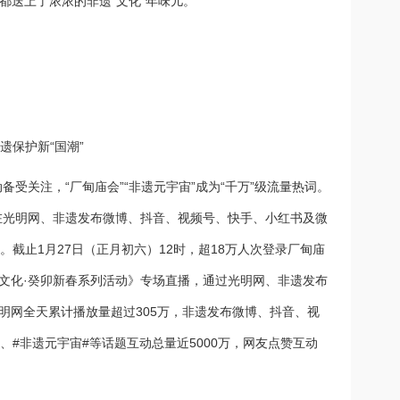
，都送上了浓浓的非遗“文化”年味儿。
保护新“国潮”
受关注，“厂甸庙会”“非遗元宇宙”成为“千万”级流量热词。
在光明网、非遗发布微博、抖音、视频号、快手、小红书及微
。截止1月27日（正月初六）12时，超18万人次登录厂甸庙
文化·癸卯新春系列活动》专场直播，通过光明网、非遗发布
明网全天累计播放量超过305万，非遗发布微博、抖音、视
#、#非遗元宇宙#等话题互动总量近5000万，网友点赞互动