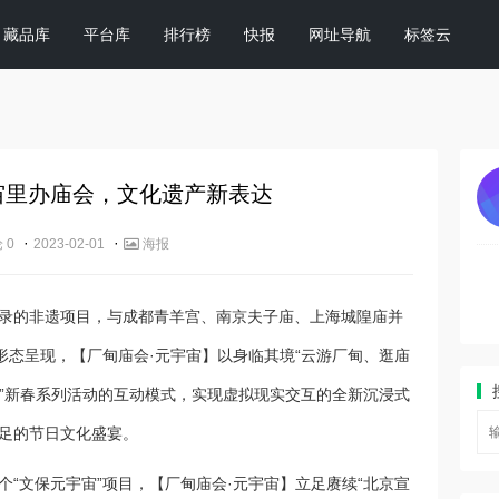
藏品库
平台库
排行榜
快报
网址导航
标签云
宙里办庙会，文化遗产新表达
·
·
 0
2023-02-01
海报
名录的非遗项目，与成都青羊宫、南京夫子庙、上海城隍庙并
形态呈现，【厂甸庙会·元宇宙】以身临其境“云游厂甸、逛庙
化”新春系列活动的互动模式，实现虚拟现实交互的全新沉浸式
足的节日文化盛宴。
“文保元宇宙”项目，【厂甸庙会·元宇宙】立足赓续“北京宣