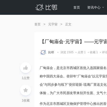
首页
资讯中心
首页
>
元宇宙
>
正文
【厂甸庙会·元宇宙】——元宇
·
·
·
·
比邻
浏览 1505
点赞 1
收藏 1
评论
​厂甸庙会，是北京市西城区首批入选国家级
称中国四大庙会。癸卯年“厂甸庙会”以元宇宙
1
点赞
会”与同步参与线下“癸卯迎新·琉璃厂里送文
体验，为广大市民朋友带来别开生面、文气十
1
收藏
作为北京市西城区文物保护管理中心推出的首个