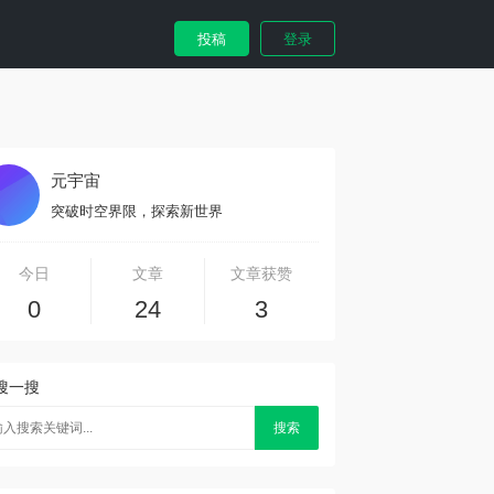
投稿
登录
元宇宙
突破时空界限，探索新世界
今日
文章
文章获赞
0
24
3
搜一搜
搜索