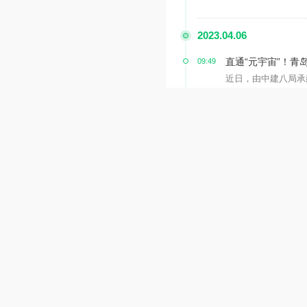
2023.04.06
直通“元宇宙”！青
09:49
近日，由中建八局承建
2023.03.07
2023元宇宙全民
15:58
全力挥杆，在家就能
4家元宇宙企业入
15:58
3月3日，记者从“共
2023.03.06