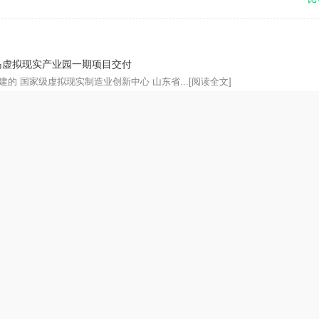
岛虚拟现实产业园一期项目交付
的 国家级虚拟现实制造业创新中心 山东省...
[阅读全文]
比
健身计划在厦门启动
玩转高尔夫元宇宙，体验虚拟和现实交互的高尔...
[阅读全文]
比
驻！嘉定这个园区抢跑新赛道！
话新经济，创元新生态”主题论坛上获悉，正...
[阅读全文]
比