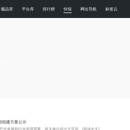
藏品库
平台库
排行榜
快报
网址导航
标签云
事儿！
组组建方案公示
产业发展和行业管理需要，有关单位提出元宇宙...
[阅读全文]