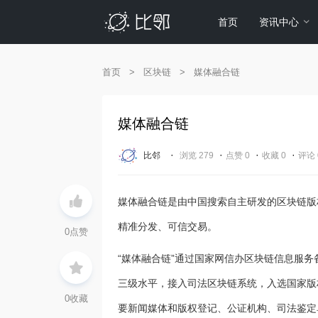
首页
资讯中心
首页
>
区块链
>
媒体融合链
媒体融合链
·
·
·
·
比邻
浏览 279
点赞 0
收藏 0
评论 
媒体融合链是由中国搜索自主研发的区块链版
精准分发、可信交易。
0
点赞
“媒体融合链”通过国家网信办区块链信息服
三级水平，接入司法区块链系统，入选国家版
0
收藏
要新闻媒体和版权登记、公证机构、司法鉴定单