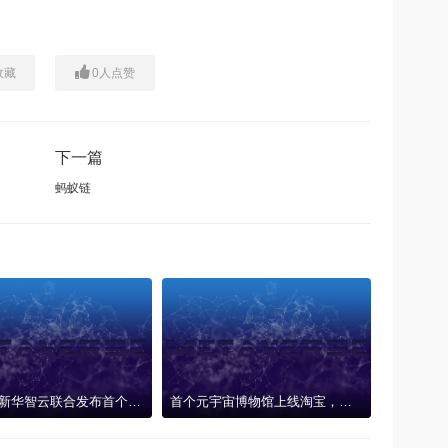
收藏
0
人点赞
下一篇
蚂蚁链
新华网、新华智云联合发布首个AIGC元宇宙系统“元卯”，技术赋能产业创新联盟
首个元宇宙博物馆上线淘宝，消费者足不出户感受敦煌魅力