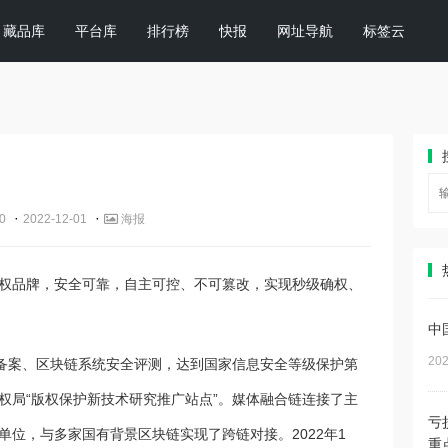
藏品库
平台库
排行榜
快报
网址导航
标签云
·
·
0
2022-12-01
海报
权品牌，安全可靠，自主可控、不可篡改，实现秒级确权、
中
202
务备案、区块链系统安全评测，达到国家信息安全等级保护第
权局“版权保护新技术研究推广站点”。媒体融合链连接了主
亏
位，与多家国有背景区块链实现了跨链对接。2022年1
重