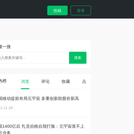
投稿
登录
搜一搜
搜索
热榜
浏览
评论
收藏
点赞
国移动提前布局元宇宙 多重创新助股价新高
2-11-28
损1400亿后 扎克伯格自我打脸：元宇宙算不上
点业务