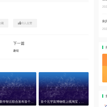
202
利
收藏
0
人点赞
202
下一篇
趣链
新华网、新华智云联合发布首个AIGC元宇宙系统“元卯”，技术赋能产业创新联盟
首个元宇宙博物馆上线淘宝，消费者足不出户感受敦煌魅力