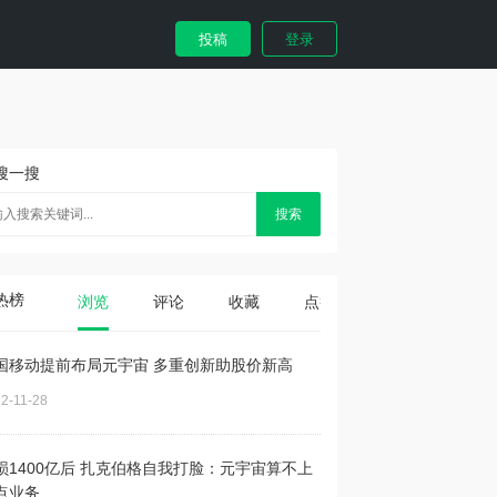
投稿
登录
搜一搜
搜索
热榜
浏览
评论
收藏
点赞
国移动提前布局元宇宙 多重创新助股价新高
2-11-28
损1400亿后 扎克伯格自我打脸：元宇宙算不上
点业务