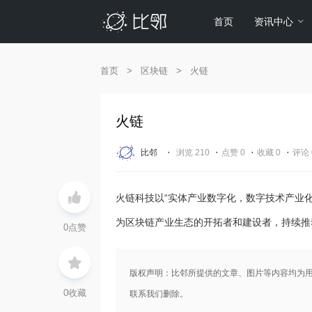
首页
资讯中心
首页
>
区块链
>
火链
火链
·
·
·
·
比邻
浏览 210
点赞 0
收藏 0
评论 
火链科技以“实体产业数字化，数字技术产业
为区块链产业生态的开拓者和建设者，持续推
0
点赞
版权声明：比邻所提供的文章、图片等内容均为
0
收藏
联系我们删除。