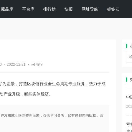
藏品库
平台库
排行榜
快报
网址导航
标签云
·
·
0
2022-12-21
海报
化”为愿景，打造区块链行业全生命周期专业服务，致力于成
动产业升级，赋能实体经济。
中
202
用户发布或互联网整理而来，仅供学习参考，如有侵犯您的版权，请
亏
重