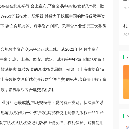
新闻发布会在北京举行,会上宣布,平台交易种类包括知识产权、数
202
Web3等新技术、新场景,并致力于挖掘中国的世界级数字资
利
导下,建立合规监管、数字资产创新、元宇宙产业场景三大委员
202
着合规数字资产交易平台正式上线。从2022年起,数字资产已
中来,北京、上海、西安、武汉、成都等中心城市相继发布了
鼓励探索,规范发展的总体指导思想。例如,《上海市培育“元
提出,在上海数据交易所试点开设数字资产交易板块,培育健全数字资
、数字影视版权等合规交易机制。
,业务生态最成熟,市场规模最可观的资产类别。从法律关系
规范,版权作为一种财产权,其授权使用到作为版权产品生产
,数字版权从版权登记到版权上链发行、权利保护、销售使用