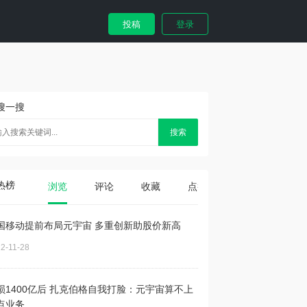
投稿
登录
搜一搜
搜索
热榜
浏览
评论
收藏
点赞
国移动提前布局元宇宙 多重创新助股价新高
2-11-28
损1400亿后 扎克伯格自我打脸：元宇宙算不上
点业务