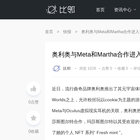
首页
资讯中心
首页
>
快报
>
奥利奥与Meta和Martha合作进
奥利奥与Meta和Martha合作
·
·
·
·
比邻
浏览 1026
点赞 0
收藏 0
评论
近日，流行曲奇品牌奥利奥推出了其元宇宙体验“ OREO
Worlds之上，允许粉丝玩以cookie为
0
点赞
Meta与Oculus虚拟现实耳机的关联，奥
莎斯图尔特合作，玛莎斯图尔特以其受欢迎的食谱而闻
0
收藏
了她的个人 NFT 系列“ Fresh mint ”。