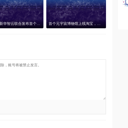
新华网、新华智云联合发布首个AIGC元宇宙系统“元卯”，技术赋能产业创新联盟
首个元宇宙博物馆上线淘宝，消费者足不出户感受敦煌魅力