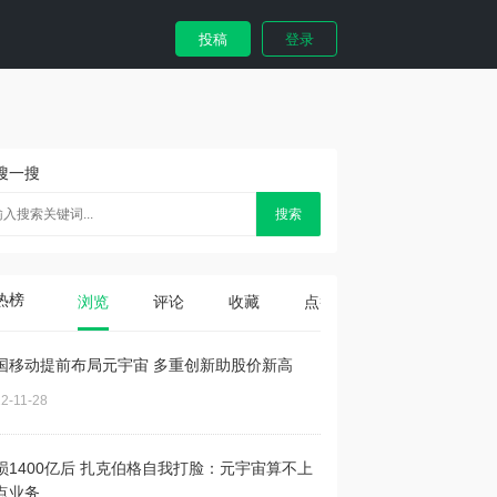
投稿
登录
搜一搜
搜索
热榜
浏览
评论
收藏
点赞
国移动提前布局元宇宙 多重创新助股价新高
2-11-28
损1400亿后 扎克伯格自我打脸：元宇宙算不上
点业务