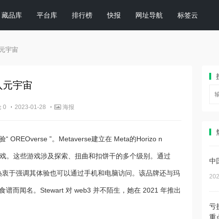
藏品库
平台库
排行榜
快报
网址导航
标签云
入元宇宙
进入元宇宙
·
·
 0
2023-01-28
海报
verse ”。Metaverse建立在 Meta的Horizo n
主题的游戏。这些游戏涉及探索、扭曲和扣饼干的多个级别。通过
中
利奥热衷于强调其体验也可以通过手机和电脑访问。该品牌还与玛
202
名。Stewart 对 web3 并不陌生，她在 2021 年推出
亏
重