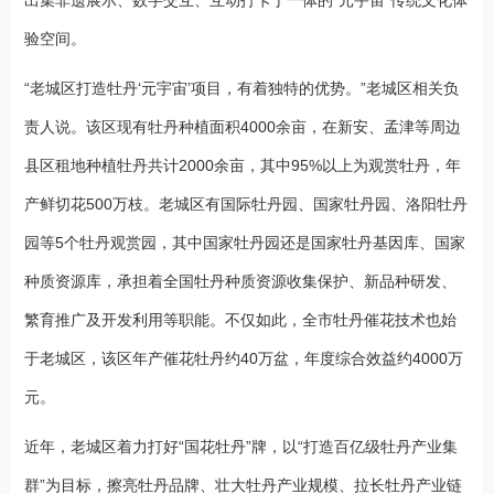
出集非遗展示、数字交互、互动打卡于一体的“元宇宙”传统文化体
验空间。
“老城区打造牡丹‘元宇宙’项目，有着独特的优势。”老城区相关负
责人说。该区现有牡丹种植面积4000余亩，在新安、孟津等周边
县区租地种植牡丹共计2000余亩，其中95%以上为观赏牡丹，年
产鲜切花500万枝。老城区有国际牡丹园、国家牡丹园、洛阳牡丹
园等5个牡丹观赏园，其中国家牡丹园还是国家牡丹基因库、国家
种质资源库，承担着全国牡丹种质资源收集保护、新品种研发、
繁育推广及开发利用等职能。不仅如此，全市牡丹催花技术也始
于老城区，该区年产催花牡丹约40万盆，年度综合效益约4000万
元。
近年，老城区着力打好“国花牡丹”牌，以“打造百亿级牡丹产业集
群”为目标，擦亮牡丹品牌、壮大牡丹产业规模、拉长牡丹产业链