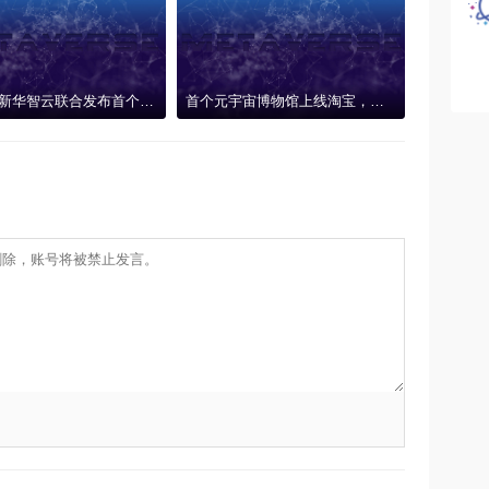
新华网、新华智云联合发布首个AIGC元宇宙系统“元卯”，技术赋能产业创新联盟
首个元宇宙博物馆上线淘宝，消费者足不出户感受敦煌魅力