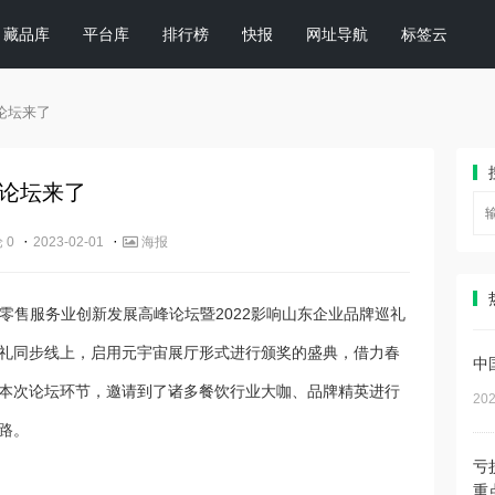
藏品库
平台库
排行榜
快报
网址导航
标签云
论坛来了
论坛来了
·
·
 0
2023-02-01
海报
省零售服务业创新发展高峰论坛暨2022影响山东企业品牌巡礼
礼同步线上，启用元宇宙展厅形式进行颁奖的盛典，借力春
中
本次论坛环节，邀请到了诸多餐饮行业大咖、品牌精英进行
202
路。
亏
重