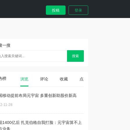
投稿
登录
搜一搜
搜索
热榜
浏览
评论
收藏
点赞
国移动提前布局元宇宙 多重创新助股价新高
2-11-28
损1400亿后 扎克伯格自我打脸：元宇宙算不上
点业务