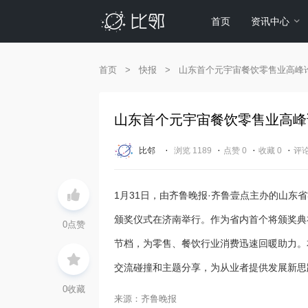
首页
资讯中心
首页
>
快报
>
山东首个元宇宙餐饮零售业高峰
山东首个元宇宙餐饮零售业高峰
·
·
·
·
比邻
浏览 1189
点赞 0
收藏 0
评论
1月31日，由齐鲁晚报·齐鲁壹点主办的山东
颁奖仪式在济南举行。作为省内首个将颁奖典
0
点赞
节档，为零售、餐饮行业消费迅速回暖助力。
交流碰撞和主题分享，为从业者提供发展新思
0
收藏
来源：齐鲁晚报