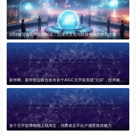
2024服贸会元宇宙新纪元：沉浸式文化与科技交融的梦幻之旅
新华网、新华智云联合发布首个AIGC元宇宙系统“元卯”，技术赋能产业创新联盟
首个元宇宙博物馆上线淘宝，消费者足不出户感受敦煌魅力