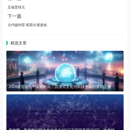
五福堂状元
下一篇
元代磁州窑·昭君出塞瓷枕
精选文章
2024服贸会元宇宙新纪元：沉浸式文化与科技交融的梦幻之旅